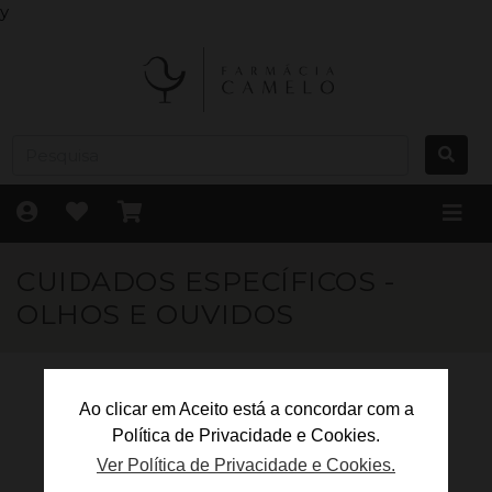
y
CUIDADOS ESPECÍFICOS -
OLHOS E OUVIDOS
Ao clicar em Aceito está a concordar com a
Política de Privacidade e Cookies.
Ver Política de Privacidade e Cookies.