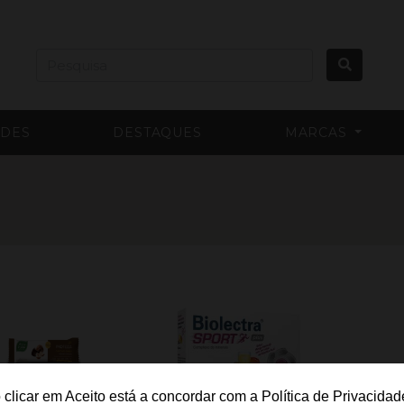
ADES
DESTAQUES
MARCAS
 clicar em Aceito está a concordar com a Política de Privacidad