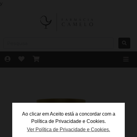
y
Ao clicar em Aceito está a concordar com a
Política de Privacidade e Cookies.
Ver Política de Privacidade e Cookies.