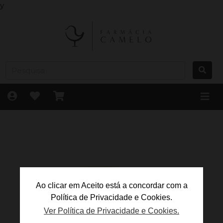
y
Ao clicar em Aceito está a concordar com a
Política de Privacidade e Cookies.
Ver Política de Privacidade e Cookies.