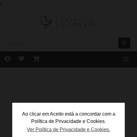
y
Ao clicar em Aceito está a concordar com a
Política de Privacidade e Cookies.
Ver Política de Privacidade e Cookies.