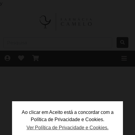
y
Ao clicar em Aceito está a concordar com a
Política de Privacidade e Cookies.
Ver Política de Privacidade e Cookies.