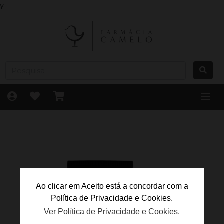
y
Ao clicar em Aceito está a concordar com a
Política de Privacidade e Cookies.
Ver Política de Privacidade e Cookies.