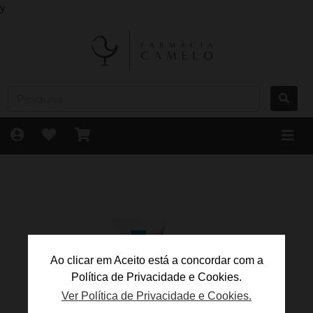
y
Ao clicar em Aceito está a concordar com a
Política de Privacidade e Cookies.
Ver Política de Privacidade e Cookies.