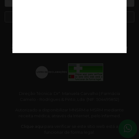
Subscrever
Direção Técnica: Drª. Manuela Carvalho | Farmácia
Camelo - Rodrigues & Pinto, Lda. (NIF: 504495852)
Autorizado a disponibilizar MNSRM e MSRM mediante
receita médica, através da Internet, pelo Infarmed.
Clique aqui
para verificar se este sítio web está a
funcionar de forma legal.