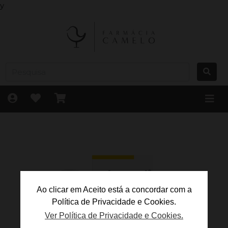
y
Ao clicar em Aceito está a concordar com a
Política de Privacidade e Cookies.
Ver Política de Privacidade e Cookies.