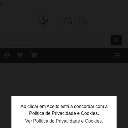
y
Ao clicar em Aceito está a concordar com a
Política de Privacidade e Cookies.
Ver Política de Privacidade e Cookies.