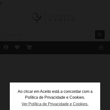
y
Ao clicar em Aceito está a concordar com a
Política de Privacidade e Cookies.
Ver Política de Privacidade e Cookies.