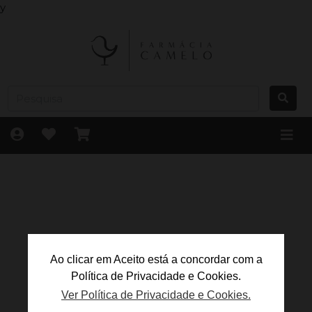
y
Ao clicar em Aceito está a concordar com a
Política de Privacidade e Cookies.
Ver Política de Privacidade e Cookies.