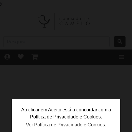
y
Ao clicar em Aceito está a concordar com a
Política de Privacidade e Cookies.
Ver Política de Privacidade e Cookies.